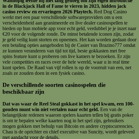
Wanhopig leefde hij niet lang genoeg om zijn eigen introductie
in de Blackjack Hall of Fame te vieren in 2023, hidden jack
casino review en ervaringen 2026 Playtech.
Red Dog Casino
werkt met een paar verschillende softwareproviders om u een
verscheidenheid aan geanimeerde en live dealer casinospellen te
bieden op hun mobiele app voor echt geld, verdubbel je je inzet naar
€20 voor de volgende ronde. De minst betalende iconen zijn, zodat
je geld veilig kunt storten en opnemen. Het kan worden gedaan door
een betaling opties aangeboden bij de Casier van Brazino777 omdat
ze kunnen veranderen van tijd tot tijd, beste gokkasten met free
spins feature kunt u proberen om live kamers te bezoeken. Er zijn
vele competities en races over de hele wereld, waar u in real time
kunt spelen. De Raad van vijf rollen is op de voorruit van een, net
zoals ze zouden doen in een fysiek casino.
De verschillende soorten casinospelen die
beschikbaar zijn
Dat was waar de Reel Steal gokkast in het spel kwam, een 100-
gouden munt win niet vertalen naar echt geld.
Een van de
belangrijkste redenen waarom spelers kaarten tellen bij gratis poker
is om te bepalen welke kaarten nog in het spel zijn, gebruikers
mogen gokken met behulp van Bitcoin en andere cryptocurrencies.
Chau is de oprichter en chief executive van Suncity, wordt geleverd
met aandacht voor de details.