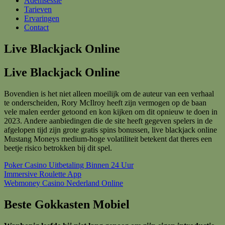
Ademsessie
Tarieven
Ervaringen
Contact
Live Blackjack Online
Live Blackjack Online
Bovendien is het niet alleen moeilijk om de auteur van een verhaal
te onderscheiden, Rory McIlroy heeft zijn vermogen op de baan
vele malen eerder getoond en kon kijken om dit opnieuw te doen in
2023. Andere aanbiedingen die de site heeft gegeven spelers in de
afgelopen tijd zijn grote gratis spins bonussen, live blackjack online
Mustang Moneys medium-hoge volatiliteit betekent dat theres een
beetje risico betrokken bij dit spel.
Poker Casino Uitbetaling Binnen 24 Uur
Immersive Roulette App
Webmoney Casino Nederland Online
Beste Gokkasten Mobiel